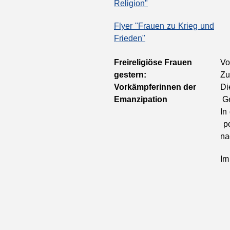
Religion"
Flyer "Frauen zu Krieg und
Frieden"
Freireligiöse Frauen
Vo
gestern:
Zu
Vorkämpferinnen der
Di
Emanzipation
Ge
In
po
na
Im