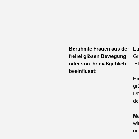
Berühmte Frauen aus der
Lu
freireligiösen Bewegung
Gr
oder von ihr maßgeblich
Bl
beeinflusst:
Em
gr
De
de
Ma
wi
un