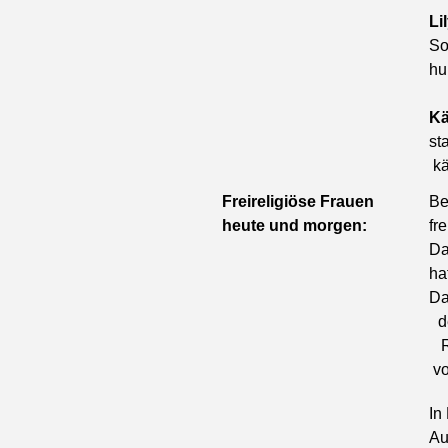
Li
So
hu
Kä
st
kä
Freireligiöse Frauen
Be
heute und morgen:
fr
Da
ha
Da
de
Re
vo
In
Au